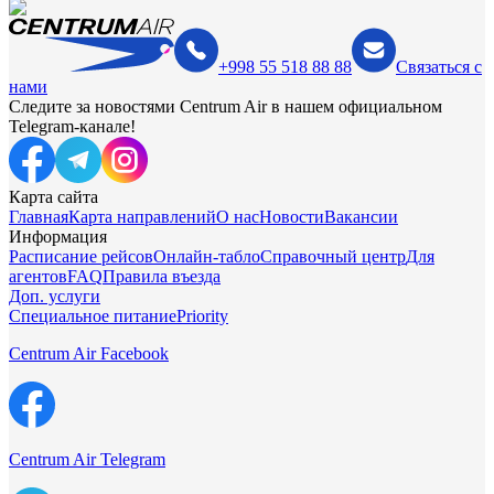
+998 55 518 88 88
Связаться с
нами
Следите за новостями Centrum Air в нашем официальном
Telegram-канале!
Карта сайта
Главная
Карта направлений
О нас
Новости
Вакансии
Информация
Расписание рейсов
Онлайн-табло
Справочный центр
Для
агентов
FAQ
Правила въезда
Доп. услуги
Специальное питание
Priority
Centrum Air Facebook
Centrum Air Telegram