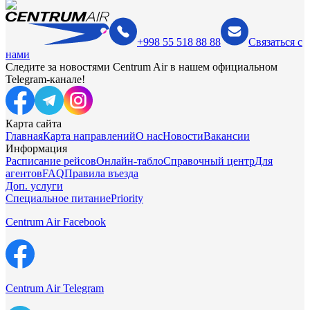
+998 55 518 88 88
Связаться с
нами
Следите за новостями Centrum Air в нашем официальном
Telegram-канале!
Карта сайта
Главная
Карта направлений
О нас
Новости
Вакансии
Информация
Расписание рейсов
Онлайн-табло
Справочный центр
Для
агентов
FAQ
Правила въезда
Доп. услуги
Специальное питание
Priority
Centrum Air Facebook
Centrum Air Telegram