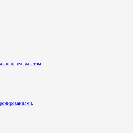
талон перед вылетом.
 бронированиями.