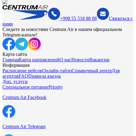
+998 55 518 88 88
Связаться с
нами
Следите за новостями Centrum Air в нашем официальном
Telegram-канале!
Карта сайта
Главная
Карта направлений
О нас
Новости
Вакансии
Информация
Расписание рейсов
Онлайн-табло
Справочный центр
Для
агентов
FAQ
Правила въезда
Доп. услуги
Специальное питание
Priority
Centrum Air Facebook
Centrum Air Telegram