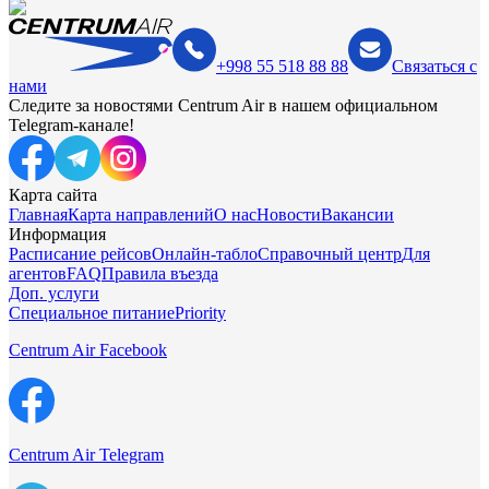
+998 55 518 88 88
Связаться с
нами
Следите за новостями Centrum Air в нашем официальном
Telegram-канале!
Карта сайта
Главная
Карта направлений
О нас
Новости
Вакансии
Информация
Расписание рейсов
Онлайн-табло
Справочный центр
Для
агентов
FAQ
Правила въезда
Доп. услуги
Специальное питание
Priority
Centrum Air Facebook
Centrum Air Telegram