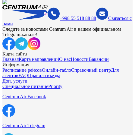
+998 55 518 88 88
Связаться с
нами
Следите за новостями Centrum Air в нашем официальном
Telegram-канале!
Карта сайта
Главная
Карта направлений
О нас
Новости
Вакансии
Информация
Расписание рейсов
Онлайн-табло
Справочный центр
Для
агентов
FAQ
Правила въезда
Доп. услуги
Специальное питание
Priority
Centrum Air Facebook
Centrum Air Telegram