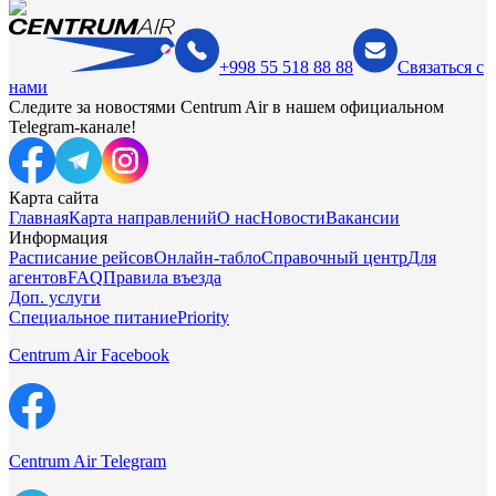
+998 55 518 88 88
Связаться с
нами
Следите за новостями Centrum Air в нашем официальном
Telegram-канале!
Карта сайта
Главная
Карта направлений
О нас
Новости
Вакансии
Информация
Расписание рейсов
Онлайн-табло
Справочный центр
Для
агентов
FAQ
Правила въезда
Доп. услуги
Специальное питание
Priority
Centrum Air Facebook
Centrum Air Telegram