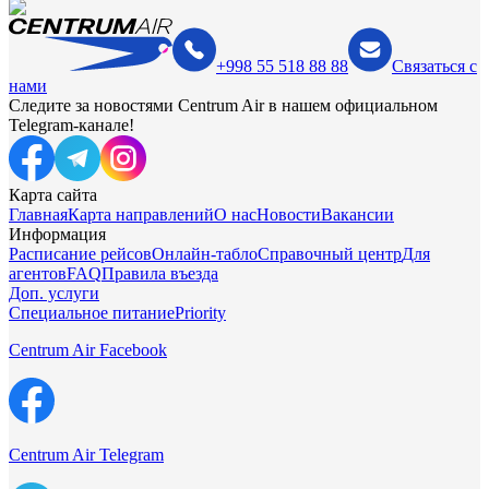
+998 55 518 88 88
Связаться с
нами
Следите за новостями Centrum Air в нашем официальном
Telegram-канале!
Карта сайта
Главная
Карта направлений
О нас
Новости
Вакансии
Информация
Расписание рейсов
Онлайн-табло
Справочный центр
Для
агентов
FAQ
Правила въезда
Доп. услуги
Специальное питание
Priority
Centrum Air Facebook
Centrum Air Telegram