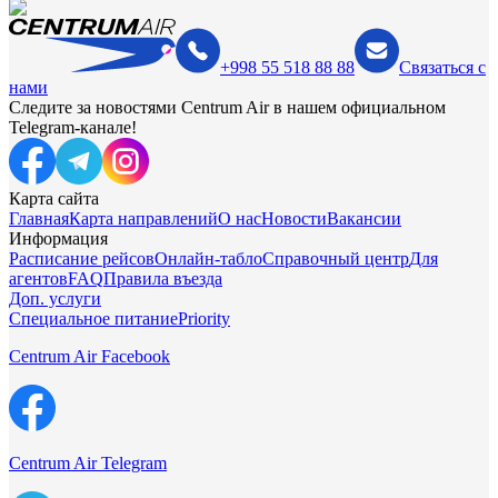
+998 55 518 88 88
Связаться с
нами
Следите за новостями Centrum Air в нашем официальном
Telegram-канале!
Карта сайта
Главная
Карта направлений
О нас
Новости
Вакансии
Информация
Расписание рейсов
Онлайн-табло
Справочный центр
Для
агентов
FAQ
Правила въезда
Доп. услуги
Специальное питание
Priority
Centrum Air Facebook
Centrum Air Telegram