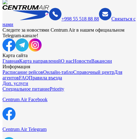
+998 55 518 88 88
Связаться с
нами
Следите за новостями Centrum Air в нашем официальном
Telegram-канале!
Карта сайта
Главная
Карта направлений
О нас
Новости
Вакансии
Информация
Расписание рейсов
Онлайн-табло
Справочный центр
Для
агентов
FAQ
Правила въезда
Доп. услуги
Специальное питание
Priority
Centrum Air Facebook
Centrum Air Telegram