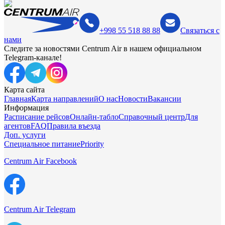
+998 55 518 88 88
Связаться с
нами
Следите за новостями Centrum Air в нашем официальном
Telegram-канале!
Карта сайта
Главная
Карта направлений
О нас
Новости
Вакансии
Информация
Расписание рейсов
Онлайн-табло
Справочный центр
Для
агентов
FAQ
Правила въезда
Доп. услуги
Специальное питание
Priority
Centrum Air Facebook
Centrum Air Telegram