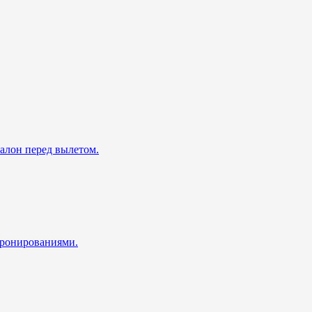
талон перед вылетом.
 бронированиями.