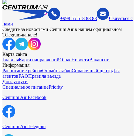
+998 55 518 88 88
Связаться с
нами
Следите за новостями Centrum Air в нашем официальном
Telegram-канале!
Карта сайта
Главная
Карта направлений
О нас
Новости
Вакансии
Информация
Расписание рейсов
Онлайн-табло
Справочный центр
Для
агентов
FAQ
Правила въезда
Доп. услуги
Специальное питание
Priority
Centrum Air Facebook
Centrum Air Telegram