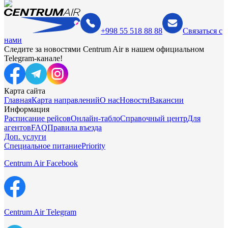
+998 55 518 88 88
Связаться с
нами
Следите за новостями Centrum Air в нашем официальном
Telegram-канале!
Карта сайта
Главная
Карта направлений
О нас
Новости
Вакансии
Информация
Расписание рейсов
Онлайн-табло
Справочный центр
Для
агентов
FAQ
Правила въезда
Доп. услуги
Специальное питание
Priority
Centrum Air Facebook
Centrum Air Telegram