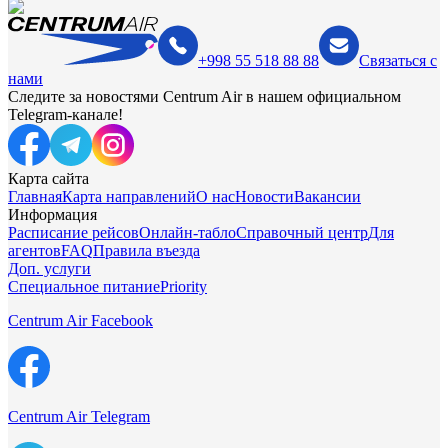
+998 55 518 88 88
Связаться с
нами
Следите за новостями Centrum Air в нашем официальном
Telegram-канале!
Карта сайта
Главная
Карта направлений
О нас
Новости
Вакансии
Информация
Расписание рейсов
Онлайн-табло
Справочный центр
Для
агентов
FAQ
Правила въезда
Доп. услуги
Специальное питание
Priority
Centrum Air Facebook
Centrum Air Telegram