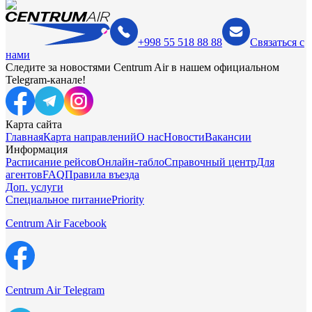
+998 55 518 88 88
Связаться с
нами
Следите за новостями Centrum Air в нашем официальном
Telegram-канале!
Карта сайта
Главная
Карта направлений
О нас
Новости
Вакансии
Информация
Расписание рейсов
Онлайн-табло
Справочный центр
Для
агентов
FAQ
Правила въезда
Доп. услуги
Специальное питание
Priority
Centrum Air Facebook
Centrum Air Telegram