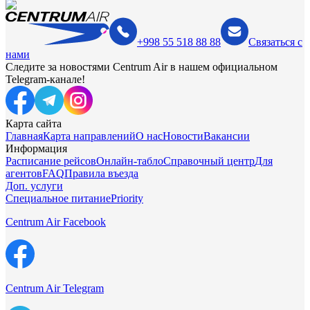
+998 55 518 88 88
Связаться с
нами
Следите за новостями Centrum Air в нашем официальном
Telegram-канале!
Карта сайта
Главная
Карта направлений
О нас
Новости
Вакансии
Информация
Расписание рейсов
Онлайн-табло
Справочный центр
Для
агентов
FAQ
Правила въезда
Доп. услуги
Специальное питание
Priority
Centrum Air Facebook
Centrum Air Telegram