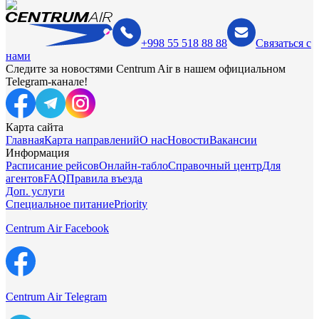
+998 55 518 88 88
Связаться с
нами
Следите за новостями Centrum Air в нашем официальном
Telegram-канале!
Карта сайта
Главная
Карта направлений
О нас
Новости
Вакансии
Информация
Расписание рейсов
Онлайн-табло
Справочный центр
Для
агентов
FAQ
Правила въезда
Доп. услуги
Специальное питание
Priority
Centrum Air Facebook
Centrum Air Telegram