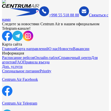
+998 55 518 88 88
Связаться с
нами
Следите за новостями Centrum Air в нашем официальном
Telegram-канале!
Карта сайта
Главная
Карта направлений
О нас
Новости
Вакансии
Информация
Расписание рейсов
Онлайн-табло
Справочный центр
Для
агентов
FAQ
Правила въезда
Доп. услуги
Специальное питание
Priority
Centrum Air Facebook
Centrum Air Telegram