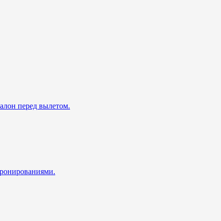
талон перед вылетом.
 бронированиями.