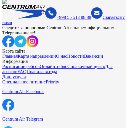
+998 55 518 88 88
Связаться с
нами
Следите за новостями Centrum Air в нашем официальном
Telegram-канале!
Карта сайта
Главная
Карта направлений
О нас
Новости
Вакансии
Информация
Расписание рейсов
Онлайн-табло
Справочный центр
Для
агентов
FAQ
Правила въезда
Доп. услуги
Специальное питание
Priority
Centrum Air Facebook
Centrum Air Telegram