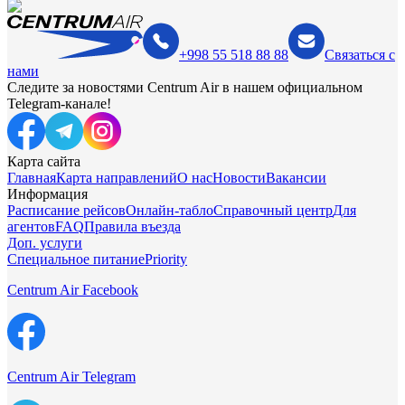
+998 55 518 88 88
Связаться с
нами
Следите за новостями Centrum Air в нашем официальном
Telegram-канале!
Карта сайта
Главная
Карта направлений
О нас
Новости
Вакансии
Информация
Расписание рейсов
Онлайн-табло
Справочный центр
Для
агентов
FAQ
Правила въезда
Доп. услуги
Специальное питание
Priority
Centrum Air Facebook
Centrum Air Telegram