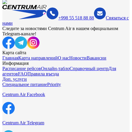
+998 55 518 88 88
Связаться с
нами
Следите за новостями Centrum Air в нашем официальном
Telegram-канале!
Карта сайта
Главная
Карта направлений
О нас
Новости
Вакансии
Информация
Расписание рейсов
Онлайн-табло
Справочный центр
Для
агентов
FAQ
Правила въезда
Доп. услуги
Специальное питание
Priority
Centrum Air Facebook
Centrum Air Telegram