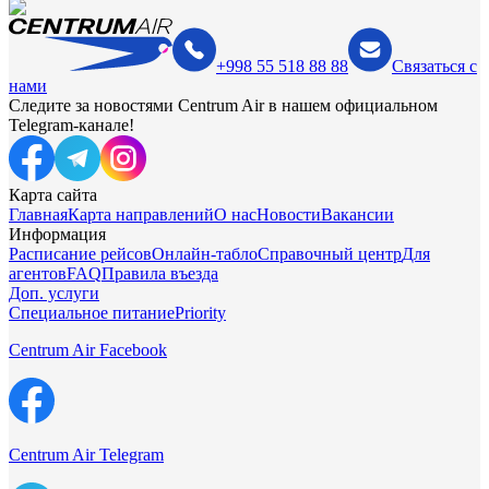
+998 55 518 88 88
Связаться с
нами
Следите за новостями Centrum Air в нашем официальном
Telegram-канале!
Карта сайта
Главная
Карта направлений
О нас
Новости
Вакансии
Информация
Расписание рейсов
Онлайн-табло
Справочный центр
Для
агентов
FAQ
Правила въезда
Доп. услуги
Специальное питание
Priority
Centrum Air Facebook
Centrum Air Telegram