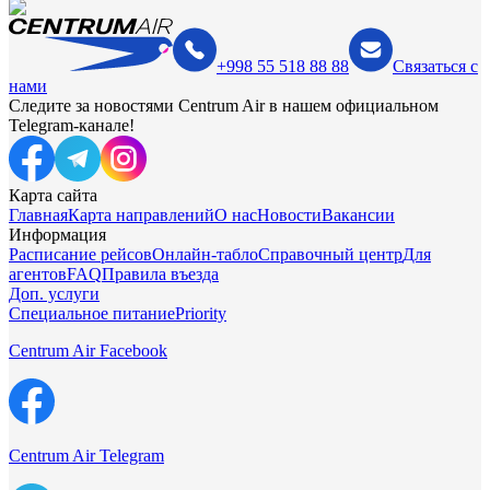
+998 55 518 88 88
Связаться с
нами
Следите за новостями Centrum Air в нашем официальном
Telegram-канале!
Карта сайта
Главная
Карта направлений
О нас
Новости
Вакансии
Информация
Расписание рейсов
Онлайн-табло
Справочный центр
Для
агентов
FAQ
Правила въезда
Доп. услуги
Специальное питание
Priority
Centrum Air Facebook
Centrum Air Telegram