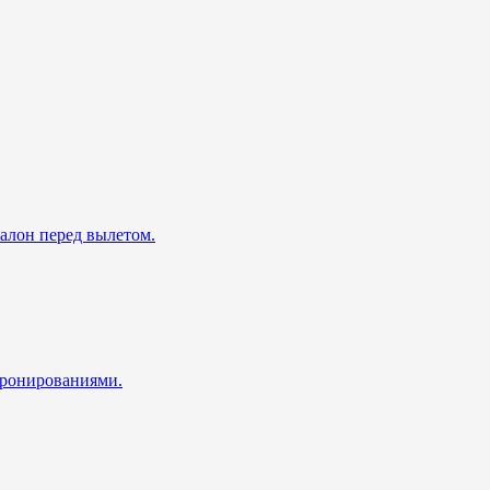
талон перед вылетом.
 бронированиями.