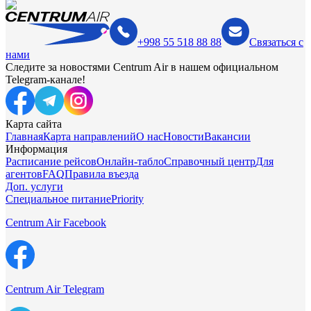
+998 55 518 88 88
Связаться с
нами
Следите за новостями Centrum Air в нашем официальном
Telegram-канале!
Карта сайта
Главная
Карта направлений
О нас
Новости
Вакансии
Информация
Расписание рейсов
Онлайн-табло
Справочный центр
Для
агентов
FAQ
Правила въезда
Доп. услуги
Специальное питание
Priority
Centrum Air Facebook
Centrum Air Telegram