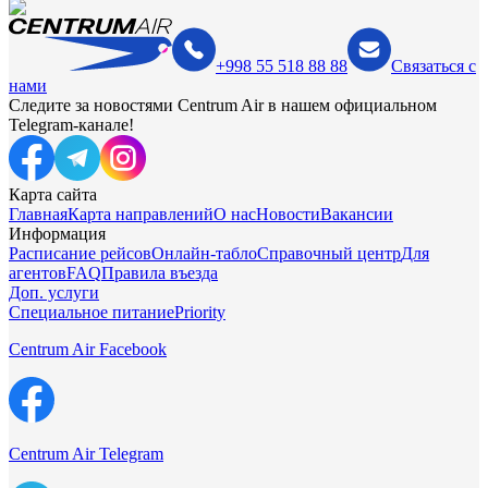
+998 55 518 88 88
Связаться с
нами
Следите за новостями Centrum Air в нашем официальном
Telegram-канале!
Карта сайта
Главная
Карта направлений
О нас
Новости
Вакансии
Информация
Расписание рейсов
Онлайн-табло
Справочный центр
Для
агентов
FAQ
Правила въезда
Доп. услуги
Специальное питание
Priority
Centrum Air Facebook
Centrum Air Telegram