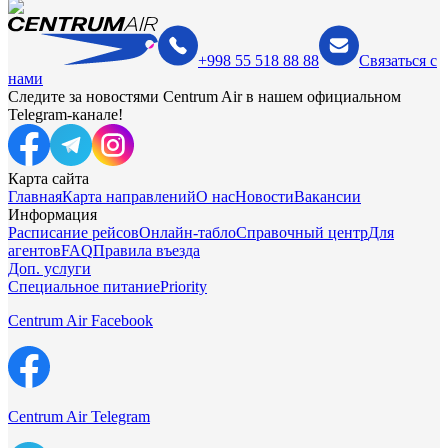
+998 55 518 88 88
Связаться с
нами
Следите за новостями Centrum Air в нашем официальном
Telegram-канале!
Карта сайта
Главная
Карта направлений
О нас
Новости
Вакансии
Информация
Расписание рейсов
Онлайн-табло
Справочный центр
Для
агентов
FAQ
Правила въезда
Доп. услуги
Специальное питание
Priority
Centrum Air Facebook
Centrum Air Telegram