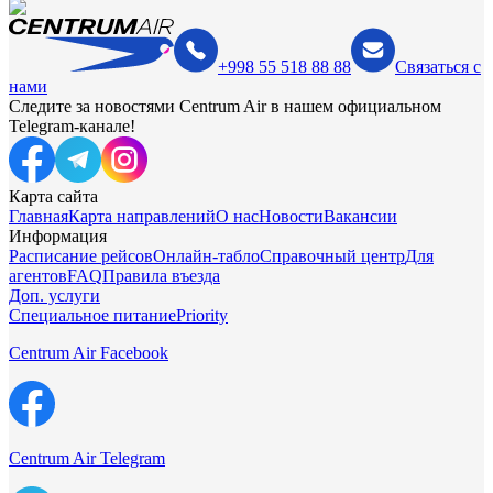
+998 55 518 88 88
Связаться с
нами
Следите за новостями Centrum Air в нашем официальном
Telegram-канале!
Карта сайта
Главная
Карта направлений
О нас
Новости
Вакансии
Информация
Расписание рейсов
Онлайн-табло
Справочный центр
Для
агентов
FAQ
Правила въезда
Доп. услуги
Специальное питание
Priority
Centrum Air Facebook
Centrum Air Telegram