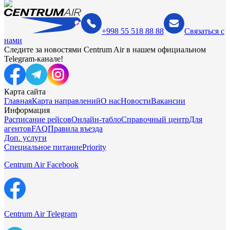
+998 55 518 88 88
Связаться с
нами
Следите за новостями Centrum Air в нашем официальном
Telegram-канале!
Карта сайта
Главная
Карта направлений
О нас
Новости
Вакансии
Информация
Расписание рейсов
Онлайн-табло
Справочный центр
Для
агентов
FAQ
Правила въезда
Доп. услуги
Специальное питание
Priority
Centrum Air Facebook
Centrum Air Telegram