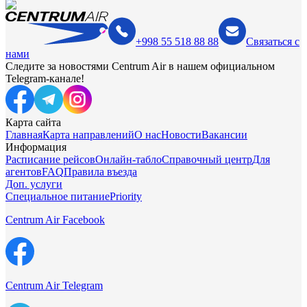
+998 55 518 88 88
Связаться с
нами
Следите за новостями Centrum Air в нашем официальном
Telegram-канале!
Карта сайта
Главная
Карта направлений
О нас
Новости
Вакансии
Информация
Расписание рейсов
Онлайн-табло
Справочный центр
Для
агентов
FAQ
Правила въезда
Доп. услуги
Специальное питание
Priority
Centrum Air Facebook
Centrum Air Telegram