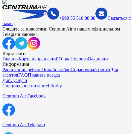
+998 55 518 88 88
Связаться с
нами
Следите за новостями Centrum Air в нашем официальном
Telegram-канале!
Карта сайта
Главная
Карта направлений
О нас
Новости
Вакансии
Информация
Расписание рейсов
Онлайн-табло
Справочный центр
Для
агентов
FAQ
Правила въезда
Доп. услуги
Специальное питание
Priority
Centrum Air Facebook
Centrum Air Telegram