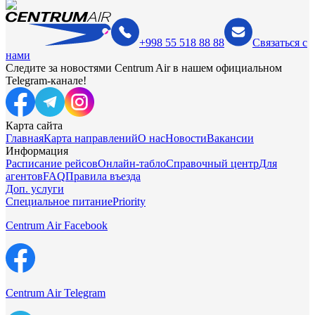
+998 55 518 88 88
Связаться с
нами
Следите за новостями Centrum Air в нашем официальном
Telegram-канале!
Карта сайта
Главная
Карта направлений
О нас
Новости
Вакансии
Информация
Расписание рейсов
Онлайн-табло
Справочный центр
Для
агентов
FAQ
Правила въезда
Доп. услуги
Специальное питание
Priority
Centrum Air Facebook
Centrum Air Telegram