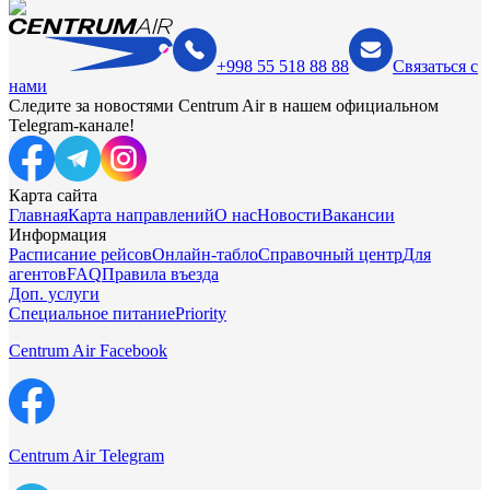
+998 55 518 88 88
Связаться с
нами
Следите за новостями Centrum Air в нашем официальном
Telegram-канале!
Карта сайта
Главная
Карта направлений
О нас
Новости
Вакансии
Информация
Расписание рейсов
Онлайн-табло
Справочный центр
Для
агентов
FAQ
Правила въезда
Доп. услуги
Специальное питание
Priority
Centrum Air Facebook
Centrum Air Telegram