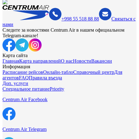
+998 55 518 88 88
Связаться с
нами
Следите за новостями Centrum Air в нашем официальном
Telegram-канале!
Карта сайта
Главная
Карта направлений
О нас
Новости
Вакансии
Информация
Расписание рейсов
Онлайн-табло
Справочный центр
Для
агентов
FAQ
Правила въезда
Доп. услуги
Специальное питание
Priority
Centrum Air Facebook
Centrum Air Telegram