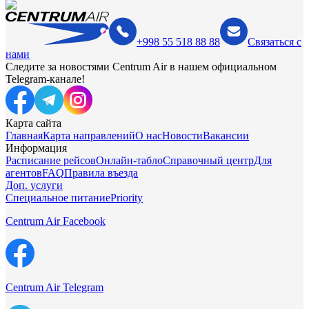
+998 55 518 88 88
Связаться с
нами
Следите за новостями Centrum Air в нашем официальном
Telegram-канале!
Карта сайта
Главная
Карта направлений
О нас
Новости
Вакансии
Информация
Расписание рейсов
Онлайн-табло
Справочный центр
Для
агентов
FAQ
Правила въезда
Доп. услуги
Специальное питание
Priority
Centrum Air Facebook
Centrum Air Telegram