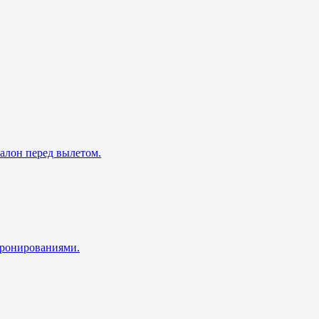
талон перед вылетом.
 бронированиями.