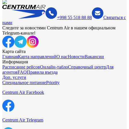
+998 55 518 88 88
Связаться с
нами
Следите за новостями Centrum Air в нашем официальном
Telegram-канале!
Карта сайта
Главная
Карта направлений
О нас
Новости
Вакансии
Информация
Расписание рейсов
Онлайн-табло
Справочный центр
Для
агентов
FAQ
Правила въезда
Доп. услуги
Специальное питание
Priority
Centrum Air Facebook
Centrum Air Telegram