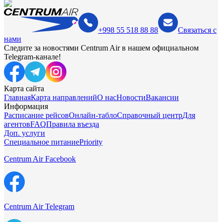
+998 55 518 88 88
Связаться с
нами
Следите за новостями Centrum Air в нашем официальном
Telegram-канале!
Карта сайта
Главная
Карта направлений
О нас
Новости
Вакансии
Информация
Расписание рейсов
Онлайн-табло
Справочный центр
Для
агентов
FAQ
Правила въезда
Доп. услуги
Специальное питание
Priority
Centrum Air Facebook
Centrum Air Telegram