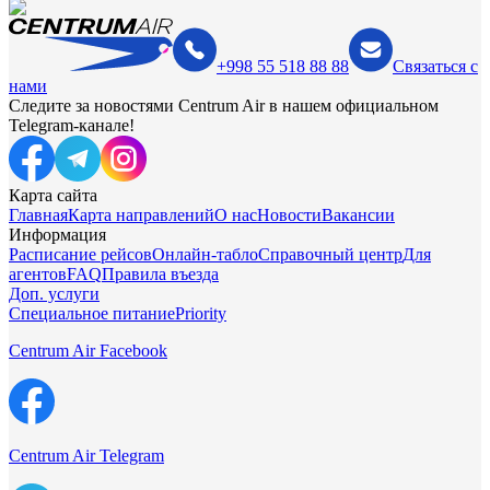
+998 55 518 88 88
Связаться с
нами
Следите за новостями Centrum Air в нашем официальном
Telegram-канале!
Карта сайта
Главная
Карта направлений
О нас
Новости
Вакансии
Информация
Расписание рейсов
Онлайн-табло
Справочный центр
Для
агентов
FAQ
Правила въезда
Доп. услуги
Специальное питание
Priority
Centrum Air Facebook
Centrum Air Telegram