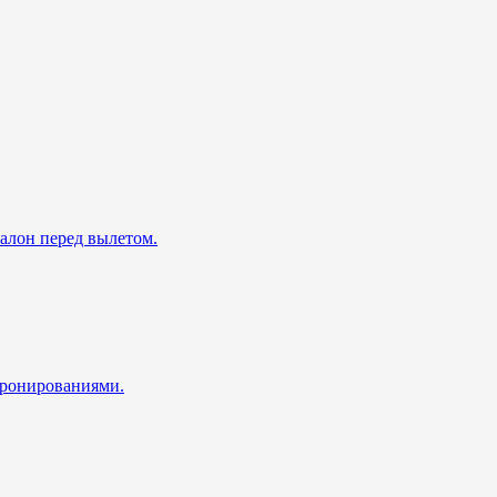
талон перед вылетом.
 бронированиями.