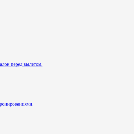
талон перед вылетом.
 бронированиями.