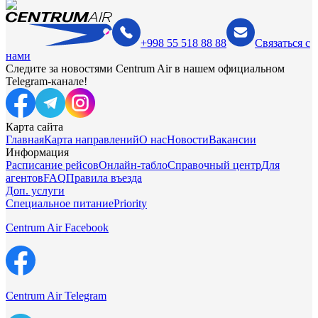
+998 55 518 88 88
Связаться с
нами
Следите за новостями Centrum Air в нашем официальном
Telegram-канале!
Карта сайта
Главная
Карта направлений
О нас
Новости
Вакансии
Информация
Расписание рейсов
Онлайн-табло
Справочный центр
Для
агентов
FAQ
Правила въезда
Доп. услуги
Специальное питание
Priority
Centrum Air Facebook
Centrum Air Telegram