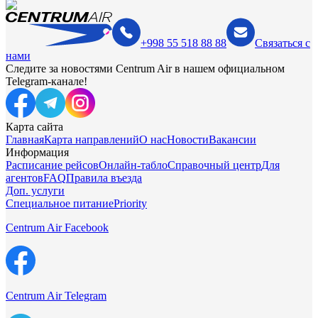
+998 55 518 88 88
Связаться с
нами
Следите за новостями Centrum Air в нашем официальном
Telegram-канале!
Карта сайта
Главная
Карта направлений
О нас
Новости
Вакансии
Информация
Расписание рейсов
Онлайн-табло
Справочный центр
Для
агентов
FAQ
Правила въезда
Доп. услуги
Специальное питание
Priority
Centrum Air Facebook
Centrum Air Telegram