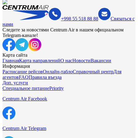
+998 55 518 88 88
Связаться с
нами
Следите за новостями Centrum Air в нашем официальном
Telegram-канале!
Карта сайта
Главная
Карта направлений
О нас
Новости
Вакансии
Информация
Расписание рейсов
Онлайн-табло
Справочный центр
Для
агентов
FAQ
Правила въезда
Доп. услуги
Специальное питание
Priority
Centrum Air Facebook
Centrum Air Telegram