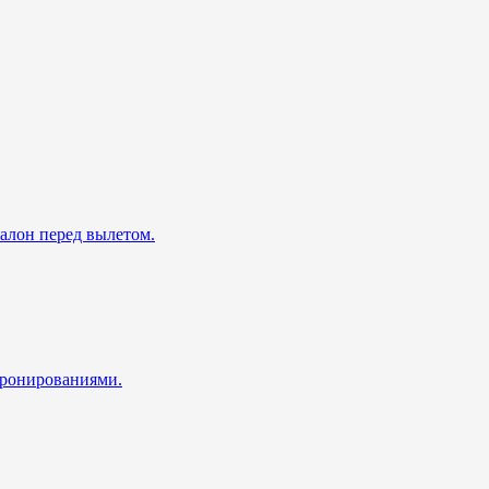
талон перед вылетом.
 бронированиями.