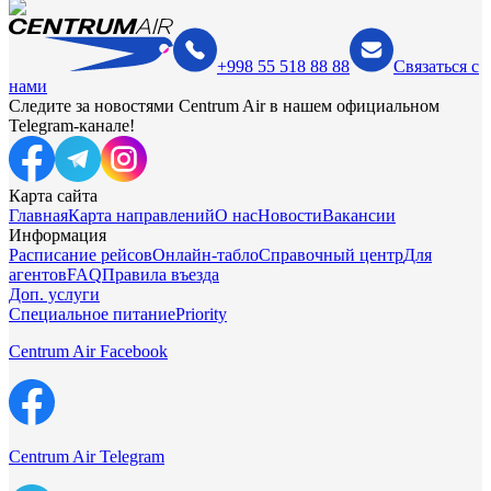
+998 55 518 88 88
Связаться с
нами
Следите за новостями Centrum Air в нашем официальном
Telegram-канале!
Карта сайта
Главная
Карта направлений
О нас
Новости
Вакансии
Информация
Расписание рейсов
Онлайн-табло
Справочный центр
Для
агентов
FAQ
Правила въезда
Доп. услуги
Специальное питание
Priority
Centrum Air Facebook
Centrum Air Telegram