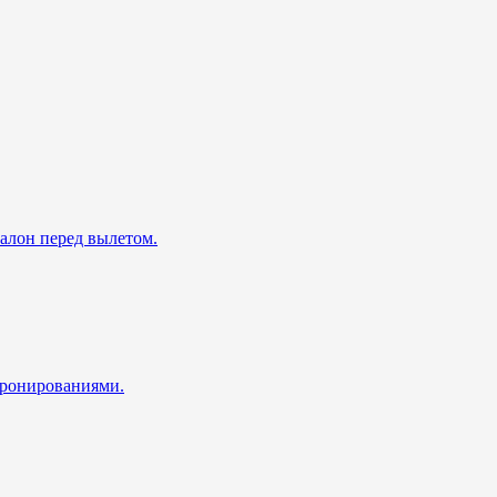
талон перед вылетом.
 бронированиями.