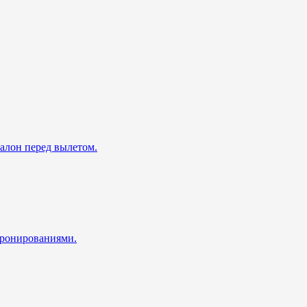
талон перед вылетом.
 бронированиями.